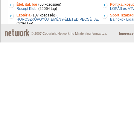
Étel, ital, bor
(50 közösség)
Politika, közü
Recept Klub,
(25064 tag)
LOPÁS és ÁTV
Ezotéria
(107 közösség)
Sport, szabad
HOROSZKÓPGYŰJTEMÉNY-ÉLETED PECSÉTJE,
Bajnokok Ligá
(6794 tag)
© 2007 Copyright Network.hu Minden jog fenntartva.
Impress