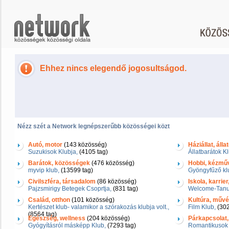
Ehhez nincs elegendő jogosultságod.
Nézz szét a Network legnépszerűbb közösségei közt
Autó, motor
(143 közösség)
Háziállat, álla
Suzukisok Klubja,
(4105 tag)
Állatbarátok Kl
Barátok, közösségek
(476 közösség)
Hobbi, kézmű
myvip klub,
(13599 tag)
Gyöngyfűző kl
Civilszféra, társadalom
(86 közösség)
Iskola, karrie
Pajzsmirigy Betegek Csoprtja,
(831 tag)
Welcome-Tanul
Család, otthon
(101 közösség)
Kultúra, művés
Kertészet klub- valamikor a szórakozás klubja volt.,
Film Klub,
(302
(8564 tag)
Egészség, wellness
(204 közösség)
Párkapcsolat,
Gyógyításról másképp Klub,
(7293 tag)
Romantikusok