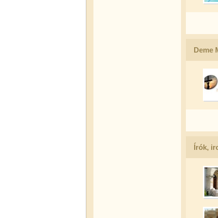
Deme M
Írók, i