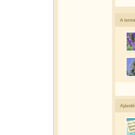
A termé
Ajándé