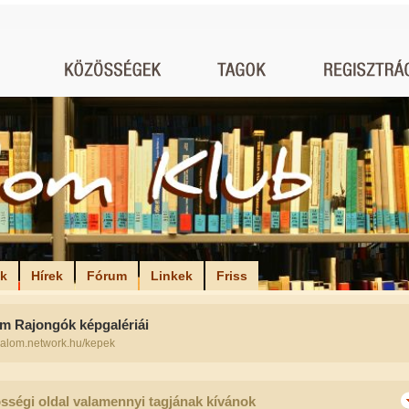
ók
Hírek
Fórum
Linkek
Friss
om Rajongók képgalériái
odalom.network.hu/kepek
sségi oldal valamennyi tagjának kívánok