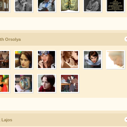
áth Orsolya
 Lajos