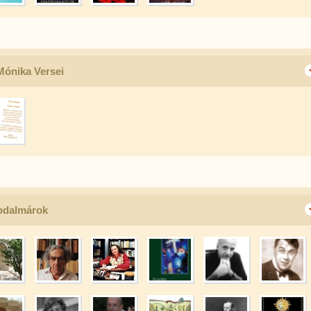
ónika Versei
rodalmárok