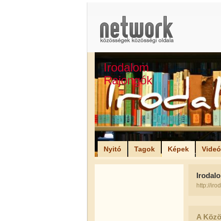
Irodalom
Rajongók
Nyitó
Tagok
Képek
Vide
Irodal
http://ir
A Közö