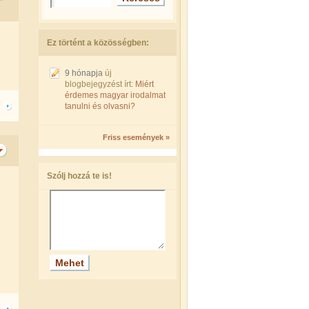
Ez történt a közösségben:
9 hónapja
új
blogbejegyzést írt:
Miért
érdemes magyar irodalmat
tanulni és olvasni?
Friss események »
Szólj hozzá te is!