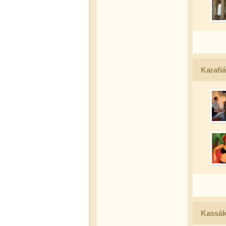
Karafi
Kassák