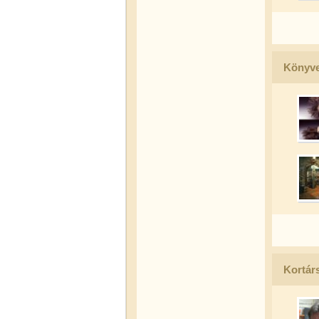
Könyve
Kortár