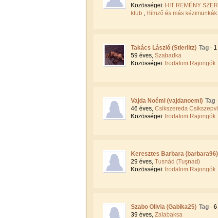
Közösségei:
HIT REMÉNY SZE
klub
,
Hímző és más kézimunkák 
Takács László (Stierlitz)
Tag
- 1
59 éves,
Szabadka
Közösségei:
Irodalom Rajongók
Vajda Noémi (vajdanoemi)
Tag
46 éves,
Csikszereda Csikszepv
Közösségei:
Irodalom Rajongók
Keresztes Barbara (barbara96)
29 éves,
Tusnád (Tuşnad)
Közösségei:
Irodalom Rajongók
Szabo Olivia (Gabika25)
Tag
- 6
39 éves,
Zalabaksa