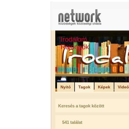
Irodalom
Rajongók
Nyitó
Tagok
Képek
Vide
Keresés a tagok között
541 találat