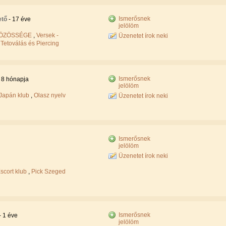
Ismerősnek
ető
- 17 éve
jelölöm
KÖZÖSSÉGE
,
Versek -
Üzenetet írok neki
 Tetoválás és Piercing
Ismerősnek
- 8 hónapja
jelölöm
Japán klub
,
Olasz nyelv
Üzenetet írok neki
Ismerősnek
jelölöm
Üzenetet írok neki
scort klub
,
Pick Szeged
Ismerősnek
- 1 éve
jelölöm