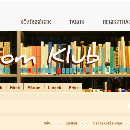
ók
Hírek
Fórum
Linkek
Friss
Név
Életkor
Csatlakozás ideje