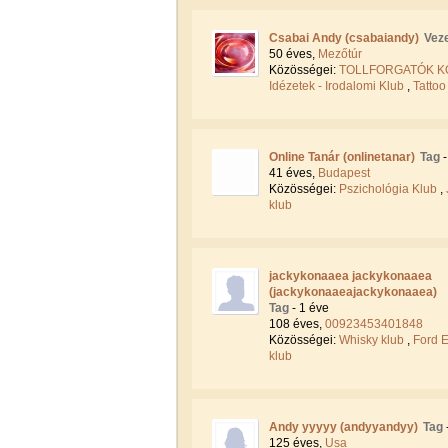
Csabai Andy (csabaiandy)
Vez
50 éves,
Mezőtúr
Közösségei:
TOLLFORGATÓK 
Idézetek - Irodalomi Klub
,
Tattoo
Online Tanár (onlinetanar)
Tag
41 éves,
Budapest
Közösségei:
Pszichológia Klub
,
klub
jackykonaaea jackykonaaea
(jackykonaaeajackykonaaea)
Tag
- 1 éve
108 éves,
00923453401848
Közösségei:
Whisky klub
,
Ford E
klub
Andy yyyyy (andyyandyy)
Tag
125 éves,
Usa