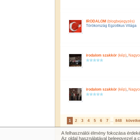
IRODALOM
(blogbejegyzés)
Törökország Egzotikus Világa
irodalom szakkör
(kép)
,
Nagyc
irodalom szakkör
(kép)
,
Nagyc
1
2
3
4
5
6
7
...
848
követk
A felhasználói élmény fokozása érdeké
Az oldal használatával beleegyezel a 