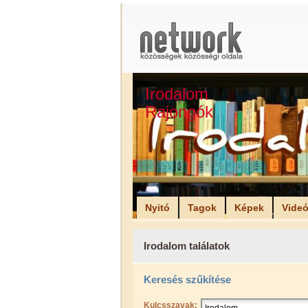
Irodalom
Rajongók
Nyitó
Tagok
Képek
Vide
Irodalom találatok
Keresés szűkítése
Kulcsszavak: