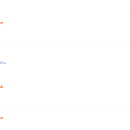
ub
éria
ub
ub