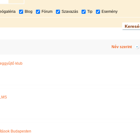
eógaléria
Blog
Fórum
Szavazás
Tip
Esemény
Név szerint
eggyűjtő klub
ILMS
lítások Budapesten