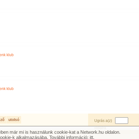
enk klub
enk klub
ező
utolsó
Ugrás a(z)
oldalra
ben már mi is használunk cookie-kat a Network.hu oldalon.
cookie-k alkalmazásába. További információ:
itt
.