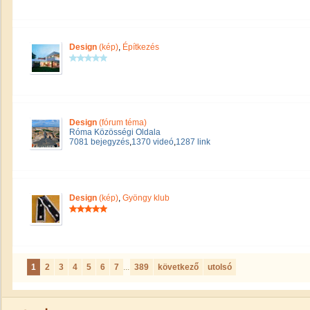
Design
(kép)
,
Építkezés
Design
(fórum téma)
Róma Közösségi Oldala
7081 bejegyzés
,
1370 videó
,
1287 link
Design
(kép)
,
Gyöngy klub
1
2
3
4
5
6
7
...
389
következő
utolsó