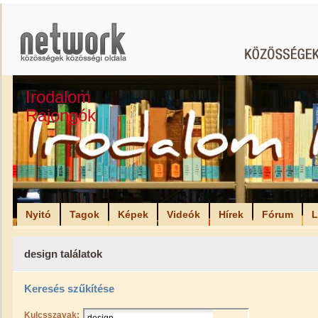
Irodalom
Rajongók
Nyitó
Tagok
Képek
Videók
Hírek
Fórum
L
design találatok
Keresés szűkítése
Kulcsszavak: