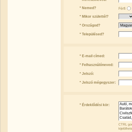
* Nemed?
Férfi
* Mikor születtél?
* Országod?
* Településed?
* E-mail címed:
* Felhasználóneved:
* Jelszó:
* Jelszó mégegyszer:
* Érdeklődési kör:
CTRL gom
kijelölhet