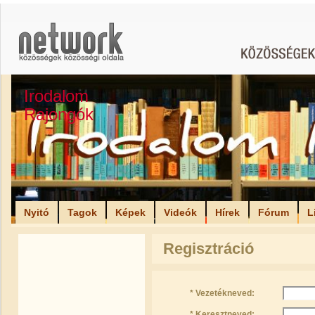
Irodalom
Rajongók
Nyitó
Tagok
Képek
Videók
Hírek
Fórum
L
Regisztráció
* Vezetékneved:
* Keresztneved: