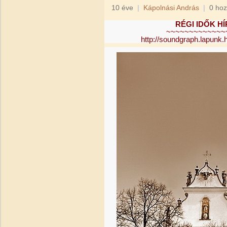
10 éve
|
Kápolnási András
|
0 hoz
RÉGI IDŐK HÍR
~~~~~~~~~~~~~
http://soundgraph.lapunk