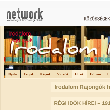
Irodalom
Rajongók
Nyitó
Tagok
Képek
Videók
Hírek
Fórum
L
Irodalom Rajongók h
RÉGI IDŐK HÍREI – 19