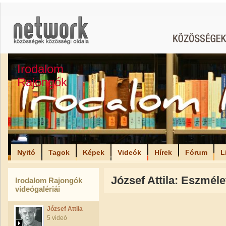
Irodalom
Rajongók
Nyitó
Tagok
Képek
Videók
Hírek
Fórum
L
József Attila: Eszméle
Irodalom Rajongók
videógalériái
József Attila
5 videó