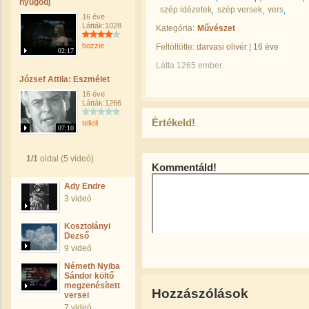
nyugodj
szép idézetek
szép versek
vers
16 éve
Látták:1028
Kategória:
Művészet
bozzie
Feltöltötte:
darvasi olivér
|
16 éve
02:17
Látta 1265 ember.
József Attila: Eszmélet
16 éve
Látták:1266
Értékeld!
telioli
07:10
1/1
oldal (5 videó)
Kommentáld!
Ady Endre
3 videó
Kosztolányi
Dezső
9 videó
Németh Nyiba
Sándor költő
megzenésített
Hozzászólások
versei
7 videó