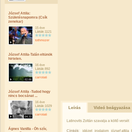
József Attila:
Születésnapomra (Csík
zenekar)
15 éve
Látták:1121
tothmozer
József Attila-Talán eltünök
hirtelen.
16 éve
Látták:892
carrotati
02:00
József Attila -Tudod hogy
nincs bocsánat ...
16 éve
Látták:1029
Leírás
Videó beágyazása
carrotati
04:33
Latinovits Zoltán szavalja a költő versét
Ágnes Vanilla - Óh szív,
Címkék:
idézet
irodalom
józsef attila