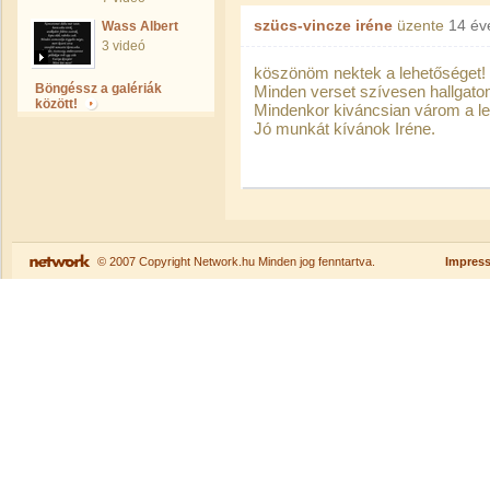
szücs-vincze iréne
üzente
14 év
Wass Albert
3 videó
köszönöm nektek a lehetőséget!
Böngéssz a galériák
Minden verset szívesen hallgato
között!
Mindenkor kiváncsian várom a l
Jó munkát kívánok Iréne.
© 2007 Copyright Network.hu Minden jog fenntartva.
Impres