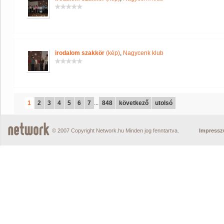
irodalom szakkör
(kép)
,
Nagycenk klub
1
2
3
4
5
6
7
...
848
következő
utolsó
© 2007 Copyright Network.hu Minden jog fenntartva.
Impress