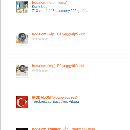
Irodalom
(fórum téma)
Kóny klub
713 videó
,
443 esemény
,
225 galéria
Irodalom
(kép)
,
Bélyeggyűjtő klub
Irodalom
(kép)
,
Bélyeggyűjtő klub
IRODALOM
(blogbejegyzés)
Törökország Egzotikus Világa
irodalom szakkör
(kép)
,
Nagycenk klub